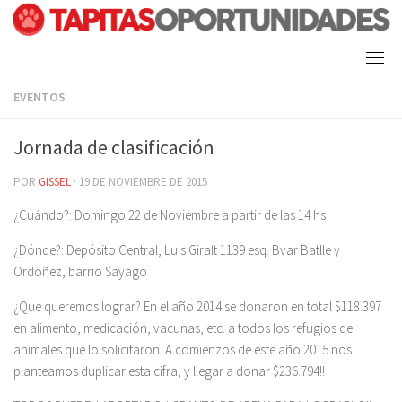
Skip
to
content
EVENTOS
Jornada de clasificación
POR
GISSEL
·
19 DE NOVIEMBRE DE 2015
¿Cuándo?: Domingo 22 de Noviembre a partir de las 14 hs
¿Dónde?: Depósito Central, Luis Giralt 1139 esq. Bvar Batlle y
Ordóñez, barrio Sayago
¿Que queremos lograr? En el año 2014 se donaron en total $118.397
en alimento, medicación, vacunas, etc. a todos los refugios de
animales que lo solicitaron. A comienzos de este año 2015 nos
planteamos duplicar esta cifra, y llegar a donar $236.794!!