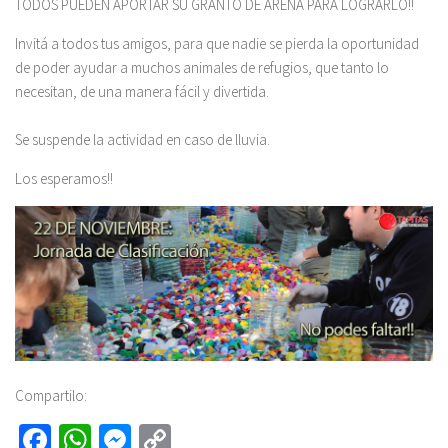
TODOS PUEDEN APORTAR SU GRANTO DE ARENA PARA LOGRARLO!!
Invitá a todos tus amigos, para que nadie se pierda la oportunidad
de poder ayudar a muchos animales de refugios, que tanto lo
necesitan, de una manera fácil y divertida.
Se suspende la actividad en caso de lluvia.
Los esperamos!!
Compartilo:
Fa
W
M
C