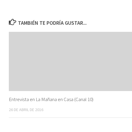
ce
h
es
o
b
at
se
py
o
sA
n
Li
TAMBIÉN TE PODRÍA GUSTAR...
ok
p
ge
nk
p
r
Entrevista en La Mañana en Casa (Canal 10)
26 DE ABRIL DE 2016