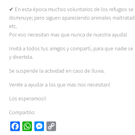
✔ En esta época muchos voluntarios de los refugios se 
disminuye; pero siguen apareciendo animales maltratado
etc.
Por eso necesitan mas que nunca de nuestra ayuda!
Invitá a todos tus amigos y compartí, para que nadie se
y dive
rtida.
Se suspende la actividad en caso de lluvia.
Venite a ayudar a los que mas nos necesitan!
Los esperamos!!
Compartilo:
Fa
W
M
C