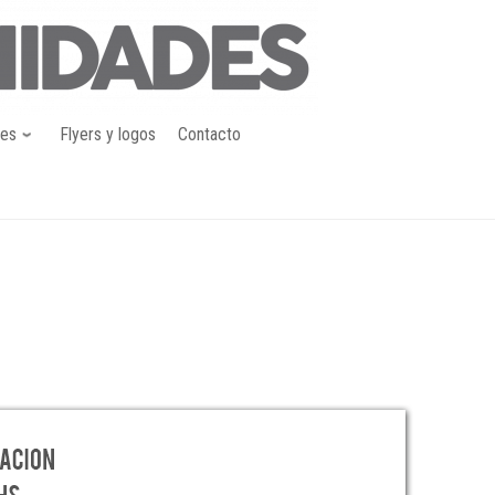
nes
Flyers y logos
Contacto