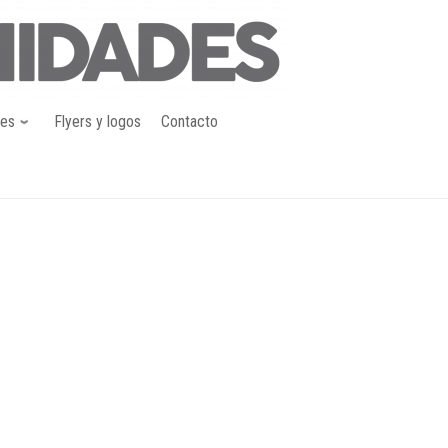
nes
Flyers y logos
Contacto