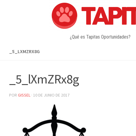
Skip
to
content
¿Qué es Tapitas Oportunidades?
_5_LXMZRX8G
_5_lXmZRx8g
POR
GISSEL
·
10 DE JUNIO DE 2017