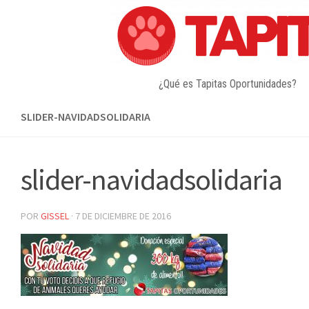
Skip
to
content
¿Qué es Tapitas Oportunidades?
SLIDER-NAVIDADSOLIDARIA
slider-navidadsolidaria
POR
GISSEL
·
7 DE DICIEMBRE DE 2016