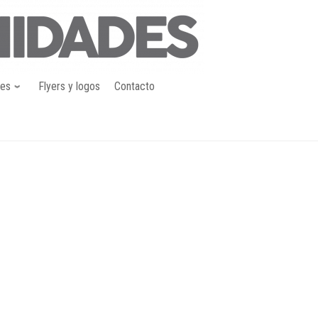
nes
Flyers y logos
Contacto