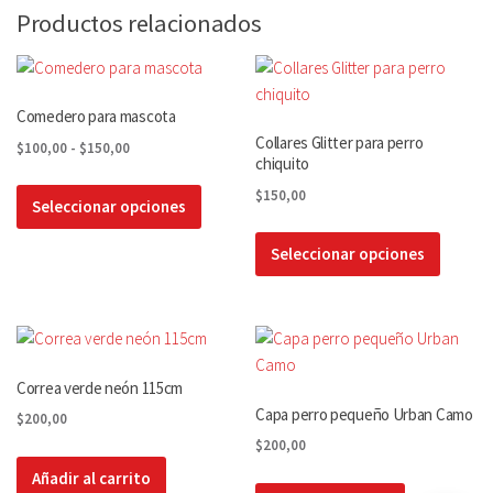
Productos relacionados
Comedero para mascota
Collares Glitter para perro
Rango
$
100,00
-
$
150,00
chiquito
de
Este
$
150,00
precios:
Seleccionar opciones
producto
desde
Este
tiene
$100,00
Seleccionar opciones
produc
múltiples
hasta
tiene
variantes.
$150,00
múltiple
Las
variante
opciones
Las
se
opcion
Correa verde neón 115cm
pueden
se
Capa perro pequeño Urban Camo
elegir
$
200,00
pueden
en
$
200,00
elegir
la
Añadir al carrito
en