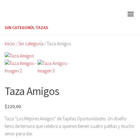
Skip
to
content
SIN CATEGORÍA
/
TAZAS
Inicio
/
Sin categoría
/ Taza Amigos
Taza Amigos
$
220,00
Taza “Los Mejores Amigos” de Tapitas Oportunidades. Un diseño
lleno de ternura que celebra a quienes tienen cuatro patitas y mucho
amor para dar.