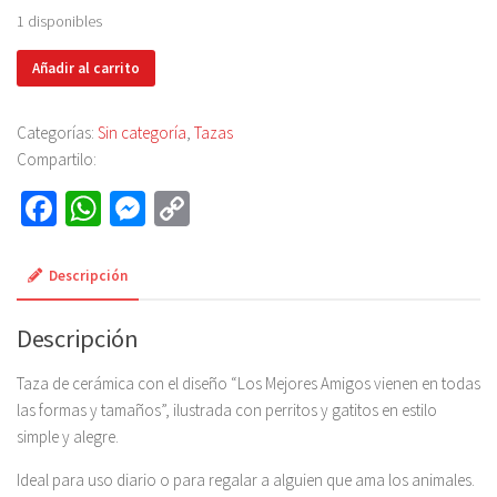
1 disponibles
Taza
Añadir al carrito
Amigos
cantidad
Categorías:
Sin categoría
,
Tazas
Compartilo:
Fa
W
M
C
ce
h
es
o
b
at
se
py
Descripción
o
sA
n
Li
Descripción
ok
p
ge
nk
p
r
Taza de cerámica con el diseño “Los Mejores Amigos vienen en todas
las formas y tamaños”, ilustrada con perritos y gatitos en estilo
simple y alegre.
Ideal para uso diario o para regalar a alguien que ama los animales.