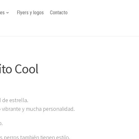
nes
Flyers y logos
Contacto
ito Cool
 de estrella.
 vibrante y mucha personalidad.
o.
 perros también tienen estilo.