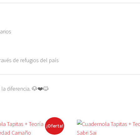
arios
avés de refugios del país
la diferencia. 🐶❤️🐱
¡Oferta!