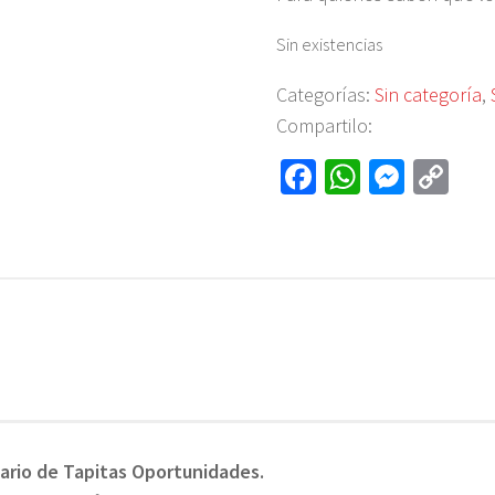
Sin existencias
Categorías:
Sin categoría
,
Compartilo:
Fa
W
M
C
ce
h
es
o
b
at
se
py
o
sA
n
Li
ok
p
ge
nk
p
r
ario de Tapitas Oportunidades.