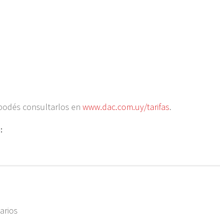
 podés consultarlos en
www.dac.com.uy/tarifas
.
:
arios