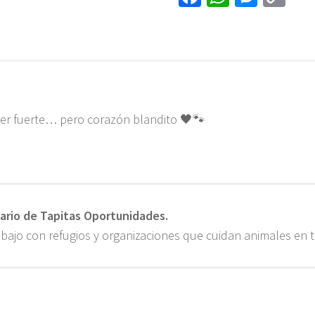
ce
h
es
o
b
at
se
py
o
sA
n
Li
ok
p
ge
nk
p
r
ácter fuerte… pero corazón blandito 🖤🐾
ario de Tapitas Oportunidades.
ajo con refugios y organizaciones que cuidan animales en 