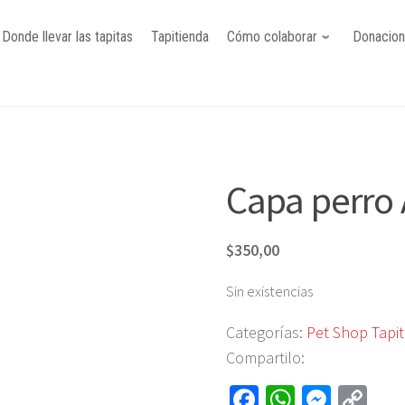
Donde llevar las tapitas
Tapitienda
Cómo colaborar
Donacio
Capa perro 
$
350,00
Sin existencias
Categorías:
Pet Shop Tapi
Compartilo:
Fa
W
M
C