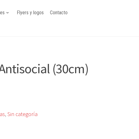
nes
Flyers y logos
Contacto
Antisocial (30cm)
tas
,
Sin categoría