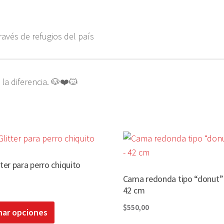
avés de refugios del país
la diferencia. 🐶❤️🐱
tter para perro chiquito
Cama redonda tipo “donut”
42 cm
Este
$
550,00
nar opciones
producto