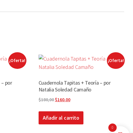
¡Oferta!
¡Oferta!
 – por
Cuadernola Tapitas + Teoría – por
Natalia Soledad Camaño
El
El
$
180,00
$
160,00
precio
precio
original
actual
Añadir al carrito
era:
es:
0
$180,00.
$160,00.