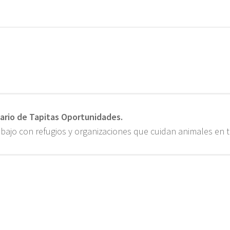
b
at
se
py
o
sA
n
Li
ok
p
ge
nk
p
r
ario de Tapitas Oportunidades.
ajo con refugios y organizaciones que cuidan animales en 