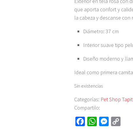
Exterior en tela rosa con d
que aporta confort y cali
la cabeza y descanse con
Diámetro: 37 cm
Interior suave tipo pe
Diseño moderno y lla
Ideal como primera camit
Sin existencias
Categorías:
Pet Shop Tapi
Compartilo:
Fa
W
M
C
ce
h
es
o