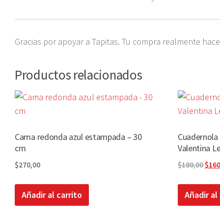
Gracias por apoyar a Tapitas. Tu compra realmente hace 
Productos relacionados
Cama redonda azul estampada – 30
Cuadernola 
cm
Valentina Le
El
$
270,00
$
180,00
$
160
prec
orig
Añadir al carrito
Añadir al
era:
$180