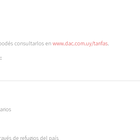
 podés consultarlos en
www.dac.com.uy/tarifas
.
:
arios
avés de refugios del país