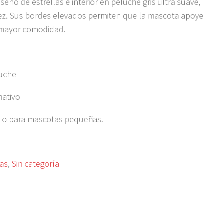
iseño de estrellas e interior en peluche gris ultra suave,
dez. Sus bordes elevados permiten que la mascota apoye
 mayor comodidad.
luche
mativo
a o para mascotas pequeñas.
tas
,
Sin categoría