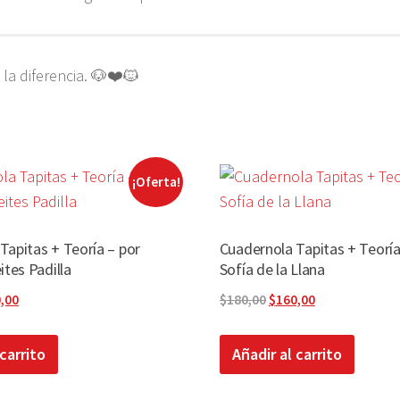
la diferencia. 🐶❤️🐱
¡Oferta!
Tapitas + Teoría – por
Cuadernola Tapitas + Teoría
ites Padilla
Sofía de la Llana
El
El
El
,00
$
180,00
$
160,00
io
precio
precio
precio
inal
actual
original
actual
 carrito
Añadir al carrito
es:
era:
es:
,00.
$160,00.
$180,00.
$160,00.