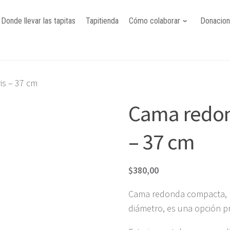
Donde llevar las tapitas
Tapitienda
Cómo colaborar
Donacio
is – 37 cm
Cama redond
– 37 cm
$
380,00
Cama redonda compacta, p
diámetro, es una opción pr