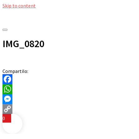
Skip to content
IMG_0820
Compartilo:
Facebook
WhatsApp
Messenger
0
Copy
Link