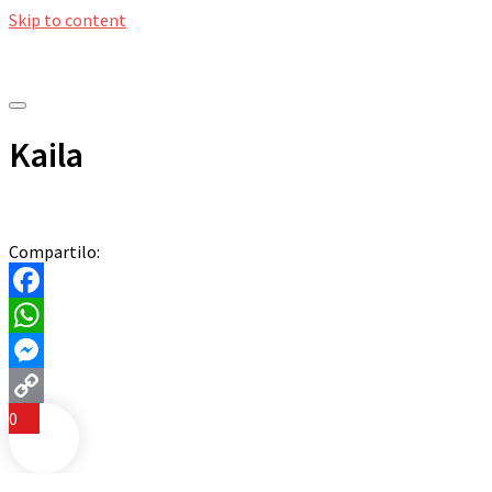
Skip to content
Kaila
Compartilo:
Facebook
WhatsApp
Messenger
0
Copy
Link