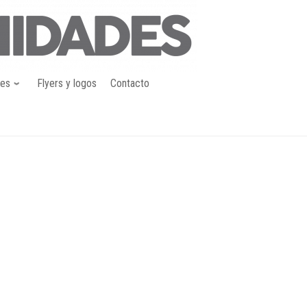
nes
Flyers y logos
Contacto