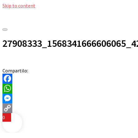
Skip to content
27908333_1568341666606065_4
Compartilo:
Facebook
WhatsApp
Messenger
0
Copy
Link