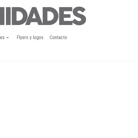
nes
Flyers y logos
Contacto