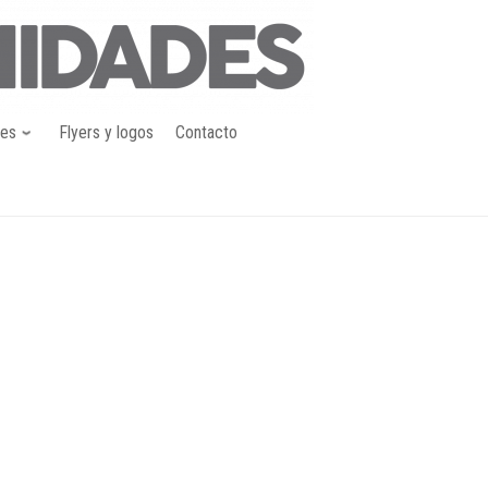
nes
Flyers y logos
Contacto