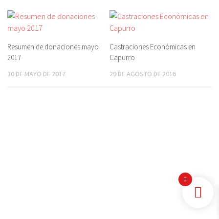
o
sA
n
Li
ok
p
ge
nk
p
r
Resumen de donaciones mayo
Castraciones Económicas en
2017
Capurro
30 DE MAYO DE 2017
29 DE AGOSTO DE 2016
0