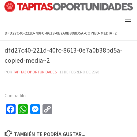
Skip
to
content
DFD27C40-221D-40FC-8613-0E7A0B38BD5A-COPIED-MEDIA~2
dfd27c40-221d-40fc-8613-0e7a0b38bd5a-
copied-media~2
POR
TAPITAS OPORTUNIDADES
·
13 DE FEBRERO DE 2026
Compartilo:
Fa
W
M
C
ce
h
es
o
b
at
se
py
TAMBIÉN TE PODRÍA GUSTAR...