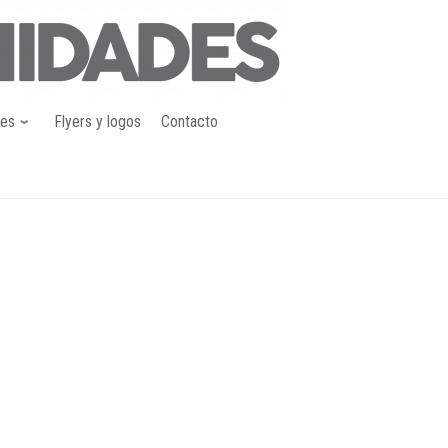
nes
Flyers y logos
Contacto